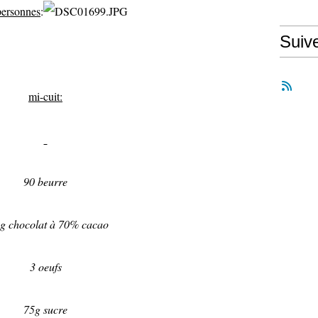
personnes
:
Suiv
mi-cuit:
90 beurre
g chocolat à 70% cacao
3 oeufs
75g sucre