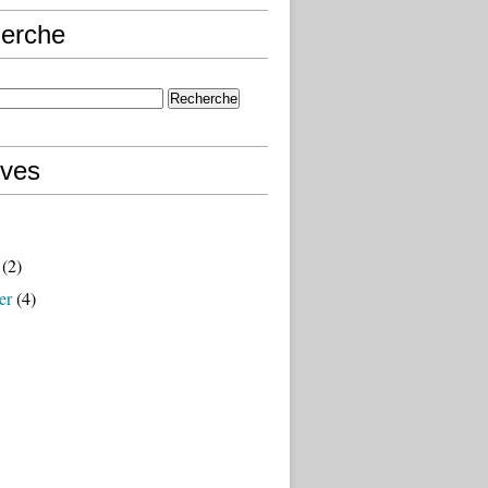
erche
ives
(2)
er
(4)