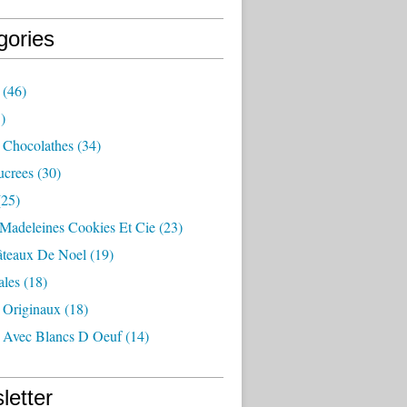
gories
(46)
)
 Chocolathes
(34)
ucrees
(30)
25)
 Madeleines Cookies Et Cie
(23)
Gâteaux De Noel
(19)
ales
(18)
 Originaux
(18)
 Avec Blancs D Oeuf
(14)
letter