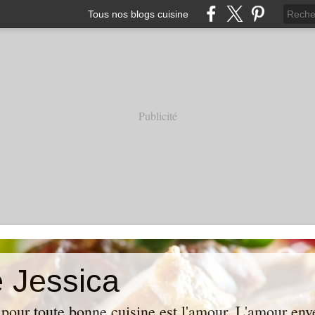
Tous nos blogs cuisine
Publicité
e Jessica
t pour toute bonne cuisine est l'amour. L'amour env