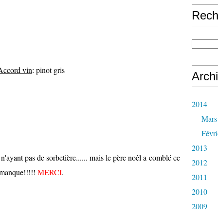
Rech
Accord vin
: pinot gris
Arch
2014
Mars
Févri
2013
n'ayant pas de sorbetière...... mais le père noêl a comblé ce
2012
manque!!!!!
MERCI
.
2011
2010
2009